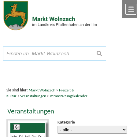
Zum Inhalt
,
zur Navigation
oder
zur Startseite
springen.
chließen
A
Schriftgröße
A
suchen
A
Sie sind hier:
Markt Wolnzach
>
Freizeit &
Kultur
>
Veranstaltungen
>
Veranstaltungskalender
Veranstaltungen
Kategorie
April 2026