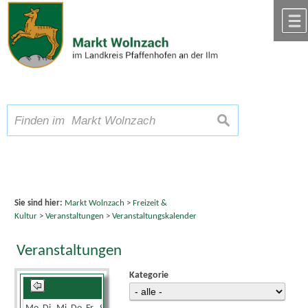
Zum Inhalt
,
zur Navigation
oder
zur Startseite
springen.
chließen
A
Schriftgröße
A
suchen
A
Sie sind hier:
Markt Wolnzach
>
Freizeit &
Kultur
>
Veranstaltungen
>
Veranstaltungskalender
Veranstaltungen
Kategorie
März 2026