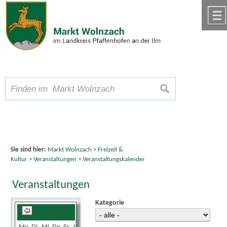
Zum Inhalt
,
zur Navigation
oder
zur Startseite
springen.
chließen
A
Schriftgröße
A
suchen
A
Sie sind hier:
Markt Wolnzach
>
Freizeit &
Kultur
>
Veranstaltungen
>
Veranstaltungskalender
Veranstaltungen
Kategorie
Februar 2025