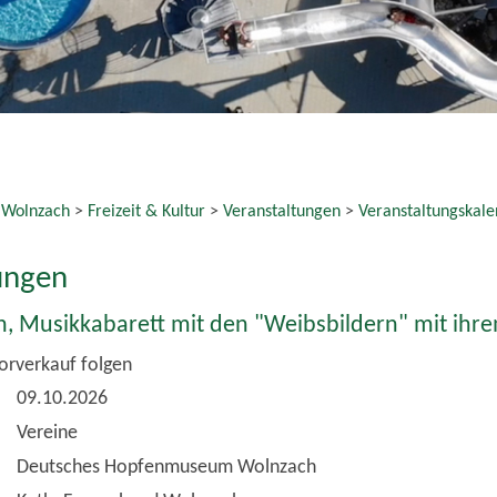
 Wolnzach
>
Freizeit & Kultur
>
Veranstaltungen
>
Veranstaltungskale
ungen
, Musikkabarett mit den "Weibsbildern" mit ihr
orverkauf folgen
09.10.2026
Vereine
Deutsches Hopfenmuseum Wolnzach