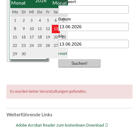
2026
Suchwort
Mo
Di
Mi
Do
Fr
Sa
So
Datum
1
2
3
4
5
6
7
8
9
10
11
12
13
14
bis:
15
16
17
18
19
20
21
22
23
24
25
26
27
28
reset
29
30
Es wurden keine Veranstaltungen gefunden.
Weiterführende Links
Adobe Acrobat Reader zum kostenlosen Download