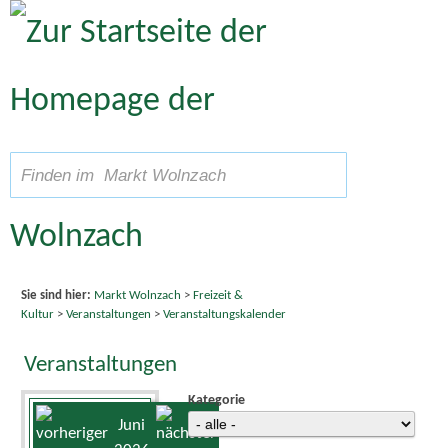
Zum Inhalt
,
zur Navigation
oder
zur Startseite
springen.
A
Schriftgröße
A
suchen
A
Sie sind hier:
Markt Wolnzach
>
Freizeit &
Kultur
>
Veranstaltungen
>
Veranstaltungskalender
Veranstaltungen
Kategorie
Juni