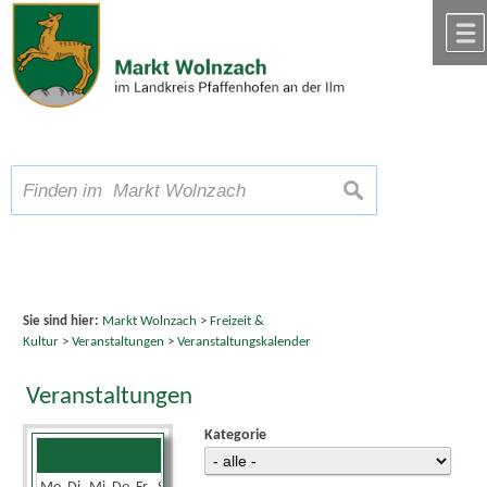
Zum Inhalt
,
zur Navigation
oder
zur Startseite
springen.
chließen
A
Schriftgröße
A
suchen
A
Sie sind hier:
Markt Wolnzach
>
Freizeit &
Kultur
>
Veranstaltungen
>
Veranstaltungskalender
Veranstaltungen
Kategorie
Juli 2024