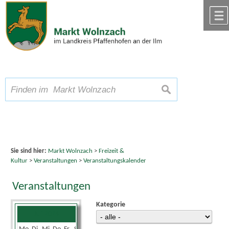
Zum Inhalt
,
zur Navigation
oder
zur Startseite
springen.
chließen
A
Schriftgröße
A
suchen
A
Sie sind hier:
Markt Wolnzach
>
Freizeit &
Kultur
>
Veranstaltungen
>
Veranstaltungskalender
Veranstaltungen
Kategorie
Juli 2024