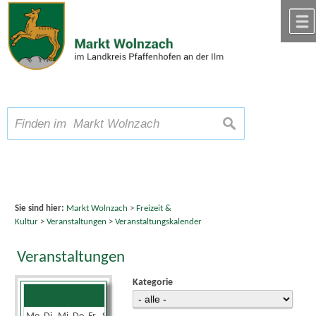
Zum Inhalt
,
zur Navigation
oder
zur Startseite
springen.
chließen
A
Schriftgröße
A
suchen
A
Sie sind hier:
Markt Wolnzach
>
Freizeit &
Kultur
>
Veranstaltungen
>
Veranstaltungskalender
Veranstaltungen
Kategorie
Juli 2024