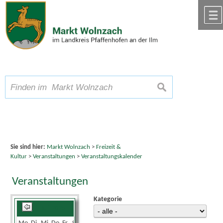
Zum Inhalt
,
zur Navigation
oder
zur Startseite
springen.
chließen
A
Schriftgröße
A
suchen
A
Sie sind hier:
Markt Wolnzach
>
Freizeit &
Kultur
>
Veranstaltungen
>
Veranstaltungskalender
Veranstaltungen
Kategorie
Juli 2025