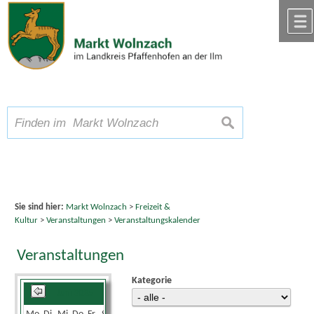
Zum Inhalt
,
zur Navigation
oder
zur Startseite
springen.
chließen
A
Schriftgröße
A
suchen
A
Sie sind hier:
Markt Wolnzach
>
Freizeit &
Kultur
>
Veranstaltungen
>
Veranstaltungskalender
Veranstaltungen
Kategorie
Juni 2025