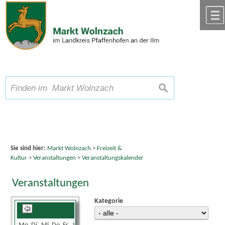
Zum Inhalt
,
zur Navigation
oder
zur Startseite
springen.
chließen
A
Schriftgröße
A
suchen
A
Sie sind hier:
Markt Wolnzach
>
Freizeit &
Kultur
>
Veranstaltungen
>
Veranstaltungskalender
Veranstaltungen
Kategorie
Mai 2026