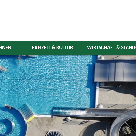
HNEN
FREIZEIT & KULTUR
WIRTSCHAFT & STAN
 Wolnzach
>
Freizeit & Kultur
>
Veranstaltungen
>
Veranstaltungskale
ungen
Kategorie
uni 2026
Do
Fr
Sa
So
Suchwort
4
5
6
7