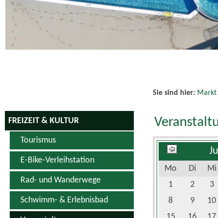
Schwimm- & Erlebnisbad
8
9
10
15
16
17
Veranstaltungen
22
23
24
Veranstaltungskalender
29
30
Vereine
Sportanlagen
Hopfen & Genuss Produkte
Kino
Es wurden keine
Weiterführend