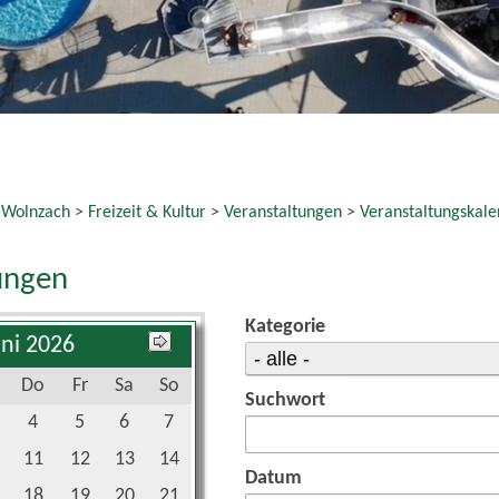
11
12
13
14
Datum
18
19
20
21
25
26
27
28
bis:
reset
 Veranstaltungen gefunden.
e Links