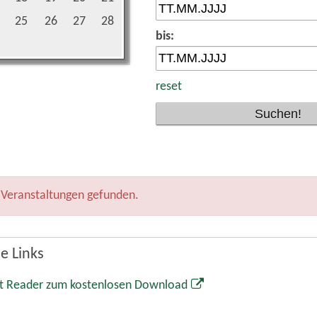
t Reader zum kostenlosen Download
Markt Wolnzach
Rathaus
Marktplatz 1
85283 Wolnzach
08442 65-0
08442 65-34
info@wolnzach.de
www.wolnzach.de