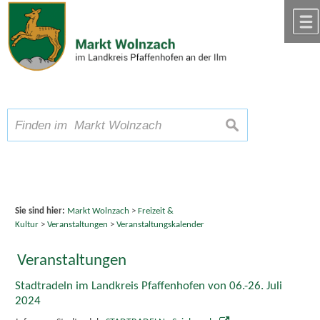
Zum Inhalt
,
zur Navigation
oder
zur Startseite
springen.
chließen
A
Schriftgröße
A
suchen
A
Sie sind hier:
Markt Wolnzach
>
Freizeit &
Kultur
>
Veranstaltungen
>
Veranstaltungskalender
Veranstaltungen
Stadtradeln im Landkreis Pfaffenhofen von 06.-26. Juli
2024