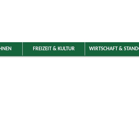
HNEN
FREIZEIT & KULTUR
WIRTSCHAFT & STAN
 Wolnzach
>
Freizeit & Kultur
>
Veranstaltungen
>
Veranstaltungskale
ungen
Kategorie
ril 2025
Do
Fr
Sa
So
Suchwort
3
4
5
6