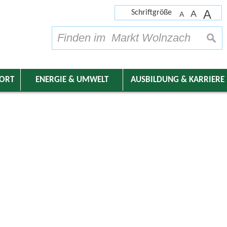
A
Schriftgröße
A
A
su
DORT
ENERGIE & UMWELT
AUSBILDUNG & KARRIERE
nder