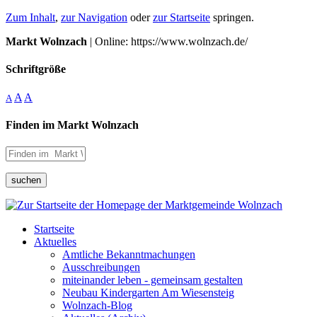
Zum Inhalt
,
zur Navigation
oder
zur Startseite
springen.
Markt Wolnzach
| Online: https://www.wolnzach.de/
Schriftgröße
A
A
A
Finden im Markt Wolnzach
suchen
Startseite
Aktuelles
Amtliche Bekanntmachungen
Ausschreibungen
miteinander leben - gemeinsam gestalten
Neubau Kindergarten Am Wiesensteig
Wolnzach-Blog