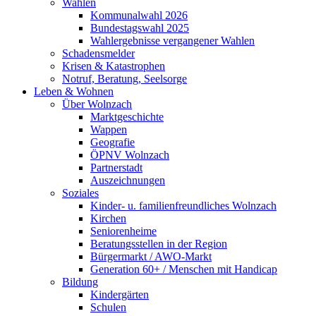
Wahlen
Kommunalwahl 2026
Bundestagswahl 2025
Wahlergebnisse vergangener Wahlen
Schadensmelder
Krisen & Katastrophen
Notruf, Beratung, Seelsorge
Leben & Wohnen
Über Wolnzach
Marktgeschichte
Wappen
Geografie
ÖPNV Wolnzach
Partnerstadt
Auszeichnungen
Soziales
Kinder- u. familienfreundliches Wolnzach
Kirchen
Seniorenheime
Beratungsstellen in der Region
Bürgermarkt / AWO-Markt
Generation 60+ / Menschen mit Handicap
Bildung
Kindergärten
Schulen