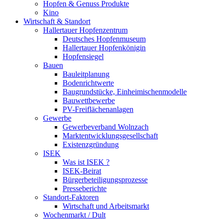
Hopfen & Genuss Produkte
Kino
Wirtschaft & Standort
Hallertauer Hopfenzentrum
Deutsches Hopfenmuseum
Hallertauer Hopfenkönigin
Hopfensiegel
Bauen
Bauleitplanung
Bodenrichtwerte
Baugrundstücke, Einheimischenmodelle
Bauwettbewerbe
PV-Freiflächenanlagen
Gewerbe
Gewerbeverband Wolnzach
Marktentwicklungsgesellschaft
Existenzgründung
ISEK
Was ist ISEK ?
ISEK-Beirat
Bürgerbeteiligungsprozesse
Presseberichte
Standort-Faktoren
Wirtschaft und Arbeitsmarkt
Wochenmarkt / Dult