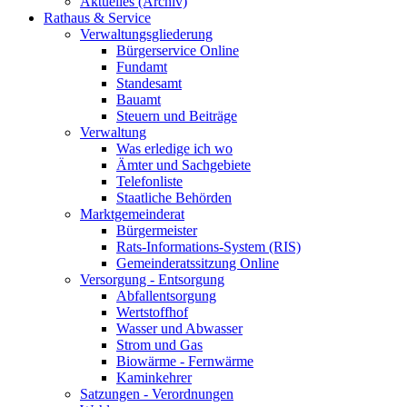
Aktuelles (Archiv)
Rathaus & Service
Verwaltungsgliederung
Bürgerservice Online
Fundamt
Standesamt
Bauamt
Steuern und Beiträge
Verwaltung
Was erledige ich wo
Ämter und Sachgebiete
Telefonliste
Staatliche Behörden
Marktgemeinderat
Bürgermeister
Rats-Informations-System (RIS)
Gemeinderatssitzung Online
Versorgung - Entsorgung
Abfallentsorgung
Wertstoffhof
Wasser und Abwasser
Strom und Gas
Biowärme - Fernwärme
Kaminkehrer
Satzungen - Verordnungen