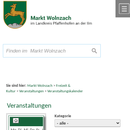
Zum Inhalt
,
zur Navigation
oder
zur Startseite
springen.
chließen
A
Schriftgröße
A
suchen
A
Sie sind hier:
Markt Wolnzach
>
Freizeit &
Kultur
>
Veranstaltungen
>
Veranstaltungskalender
Veranstaltungen
Kategorie
Mai 2026