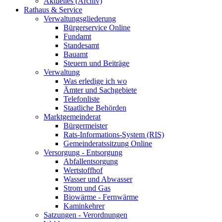
Aktuelles (Archiv)
Rathaus & Service
Verwaltungsgliederung
Bürgerservice Online
Fundamt
Standesamt
Bauamt
Steuern und Beiträge
Verwaltung
Was erledige ich wo
Ämter und Sachgebiete
Telefonliste
Staatliche Behörden
Marktgemeinderat
Bürgermeister
Rats-Informations-System (RIS)
Gemeinderatssitzung Online
Versorgung - Entsorgung
Abfallentsorgung
Wertstoffhof
Wasser und Abwasser
Strom und Gas
Biowärme - Fernwärme
Kaminkehrer
Satzungen - Verordnungen