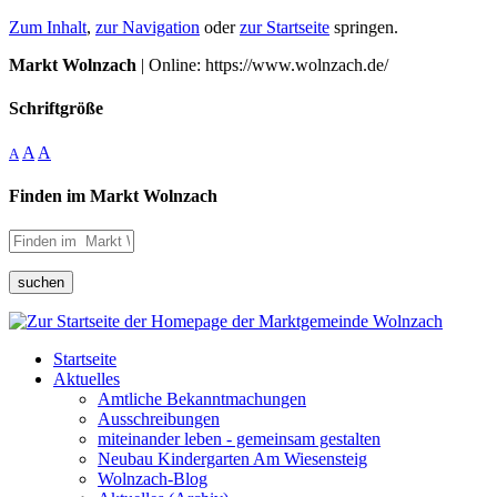
Zum Inhalt
,
zur Navigation
oder
zur Startseite
springen.
Markt Wolnzach
| Online: https://www.wolnzach.de/
Schriftgröße
A
A
A
Finden im Markt Wolnzach
suchen
Startseite
Aktuelles
Amtliche Bekanntmachungen
Ausschreibungen
miteinander leben - gemeinsam gestalten
Neubau Kindergarten Am Wiesensteig
Wolnzach-Blog