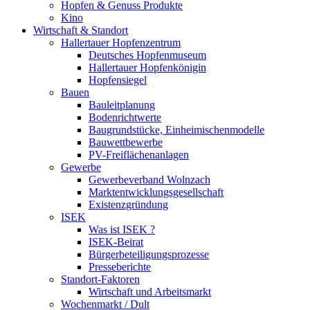
Hopfen & Genuss Produkte
Kino
Wirtschaft & Standort
Hallertauer Hopfenzentrum
Deutsches Hopfenmuseum
Hallertauer Hopfenkönigin
Hopfensiegel
Bauen
Bauleitplanung
Bodenrichtwerte
Baugrundstücke, Einheimischenmodelle
Bauwettbewerbe
PV-Freiflächenanlagen
Gewerbe
Gewerbeverband Wolnzach
Marktentwicklungsgesellschaft
Existenzgründung
ISEK
Was ist ISEK ?
ISEK-Beirat
Bürgerbeteiligungsprozesse
Presseberichte
Standort-Faktoren
Wirtschaft und Arbeitsmarkt
Wochenmarkt / Dult