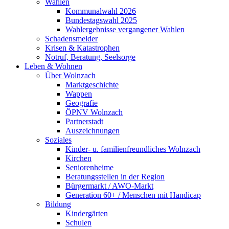
Wahlen
Kommunalwahl 2026
Bundestagswahl 2025
Wahlergebnisse vergangener Wahlen
Schadensmelder
Krisen & Katastrophen
Notruf, Beratung, Seelsorge
Leben & Wohnen
Über Wolnzach
Marktgeschichte
Wappen
Geografie
ÖPNV Wolnzach
Partnerstadt
Auszeichnungen
Soziales
Kinder- u. familienfreundliches Wolnzach
Kirchen
Seniorenheime
Beratungsstellen in der Region
Bürgermarkt / AWO-Markt
Generation 60+ / Menschen mit Handicap
Bildung
Kindergärten
Schulen