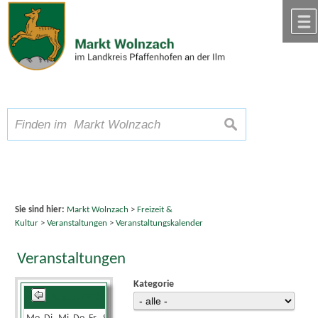
Zum Inhalt
,
zur Navigation
oder
zur Startseite
springen.
chließen
A
Schriftgröße
A
suchen
A
Sie sind hier:
Markt Wolnzach
>
Freizeit &
Kultur
>
Veranstaltungen
>
Veranstaltungskalender
Veranstaltungen
Kategorie
August 2025