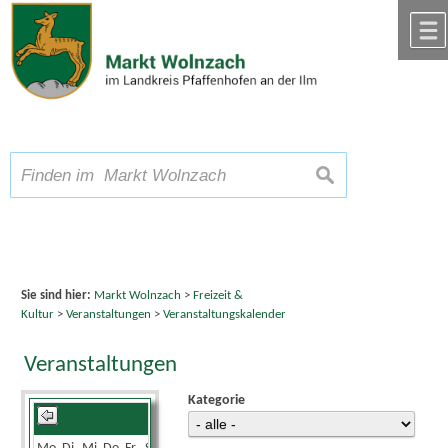
Zum Inhalt
,
zur Navigation
oder
zur Startseite
springen.
chließen
A
Schriftgröße
A
suchen
A
Sie sind hier:
Markt Wolnzach
>
Freizeit &
Kultur
>
Veranstaltungen
>
Veranstaltungskalender
Veranstaltungen
Kategorie
November 2025