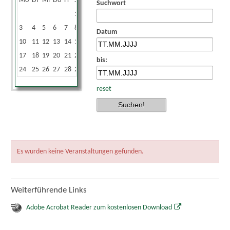
Mo
Di
Mi
Do
Fr
Sa
So
Suchwort
1
2
3
4
5
6
7
8
9
Datum
10
11
12
13
14
15
16
17
18
19
20
21
22
23
bis:
24
25
26
27
28
29
30
reset
Es wurden keine Veranstaltungen gefunden.
Weiterführende Links
Adobe Acrobat Reader zum kostenlosen Download