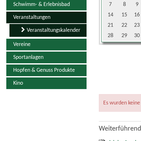
Schwimm- & Erlebnisbad
7
8
9
14
15
16
Veranstaltungen
21
22
23
Veranstaltungskalender
28
29
30
Vereine
Sportanlagen
Hopfen & Genuss Produkte
Kino
Es wurden keine
Weiterführend