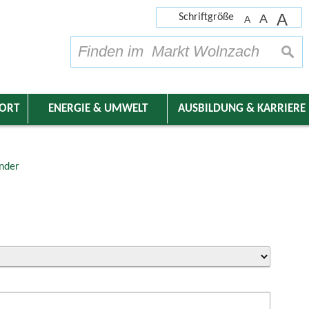
A
Schriftgröße
A
A
su
DORT
ENERGIE & UMWELT
AUSBILDUNG & KARRIERE
nder