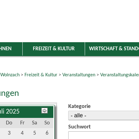
HNEN
FREIZEIT & KULTUR
WIRTSCHAFT & STAN
 Wolnzach
>
Freizeit & Kultur
>
Veranstaltungen
>
Veranstaltungskale
ungen
Kategorie
uli 2025
Do
Fr
Sa
So
Suchwort
3
4
5
6