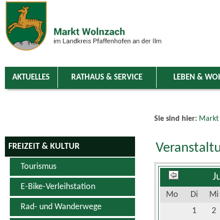
Zum Inhalt
,
zur Navigation
oder
zur Startseite
springen.
chließen
AKTUELLES
RATHAUS & SERVICE
LEBEN & WO
Sie sind hier:
Markt
Veranstalt
FREIZEIT & KULTUR
Tourismus
J
E-Bike-Verleihstation
Mo
Di
Mi
Rad- und Wanderwege
1
2