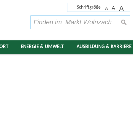
A
Schriftgröße
A
A
su
DORT
ENERGIE & UMWELT
AUSBILDUNG & KARRIERE
nder