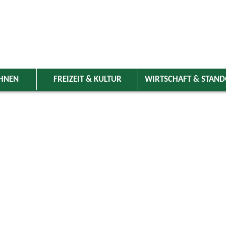
HNEN
FREIZEIT & KULTUR
WIRTSCHAFT & STAN
 Wolnzach
>
Freizeit & Kultur
>
Veranstaltungen
>
Veranstaltungskale
ungen
Kategorie
mber 2024
Do
Fr
Sa
So
Suchwort
1