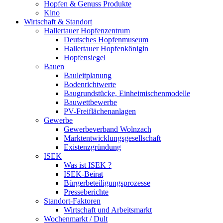
Hopfen & Genuss Produkte
Kino
Wirtschaft & Standort
Hallertauer Hopfenzentrum
Deutsches Hopfenmuseum
Hallertauer Hopfenkönigin
Hopfensiegel
Bauen
Bauleitplanung
Bodenrichtwerte
Baugrundstücke, Einheimischenmodelle
Bauwettbewerbe
PV-Freiflächenanlagen
Gewerbe
Gewerbeverband Wolnzach
Marktentwicklungsgesellschaft
Existenzgründung
ISEK
Was ist ISEK ?
ISEK-Beirat
Bürgerbeteiligungsprozesse
Presseberichte
Standort-Faktoren
Wirtschaft und Arbeitsmarkt
Wochenmarkt / Dult