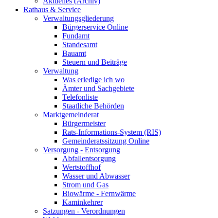
Aktuelles (Archiv)
Rathaus & Service
Verwaltungsgliederung
Bürgerservice Online
Fundamt
Standesamt
Bauamt
Steuern und Beiträge
Verwaltung
Was erledige ich wo
Ämter und Sachgebiete
Telefonliste
Staatliche Behörden
Marktgemeinderat
Bürgermeister
Rats-Informations-System (RIS)
Gemeinderatssitzung Online
Versorgung - Entsorgung
Abfallentsorgung
Wertstoffhof
Wasser und Abwasser
Strom und Gas
Biowärme - Fernwärme
Kaminkehrer
Satzungen - Verordnungen