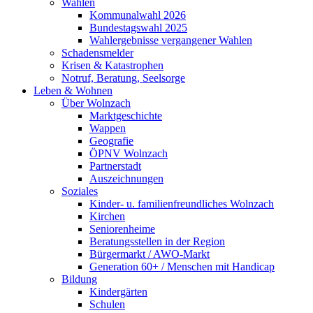
Wahlen
Kommunalwahl 2026
Bundestagswahl 2025
Wahlergebnisse vergangener Wahlen
Schadensmelder
Krisen & Katastrophen
Notruf, Beratung, Seelsorge
Leben & Wohnen
Über Wolnzach
Marktgeschichte
Wappen
Geografie
ÖPNV Wolnzach
Partnerstadt
Auszeichnungen
Soziales
Kinder- u. familienfreundliches Wolnzach
Kirchen
Seniorenheime
Beratungsstellen in der Region
Bürgermarkt / AWO-Markt
Generation 60+ / Menschen mit Handicap
Bildung
Kindergärten
Schulen