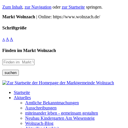
Zum Inhalt
,
zur Navigation
oder
zur Startseite
springen.
Markt Wolnzach
| Online: https://www.wolnzach.de/
Schriftgröße
A
A
A
Finden im Markt Wolnzach
suchen
Startseite
Aktuelles
Amtliche Bekanntmachungen
Ausschreibungen
miteinander leben - gemeinsam gestalten
Neubau Kindergarten Am Wiesensteig
Wolnzach-Blog