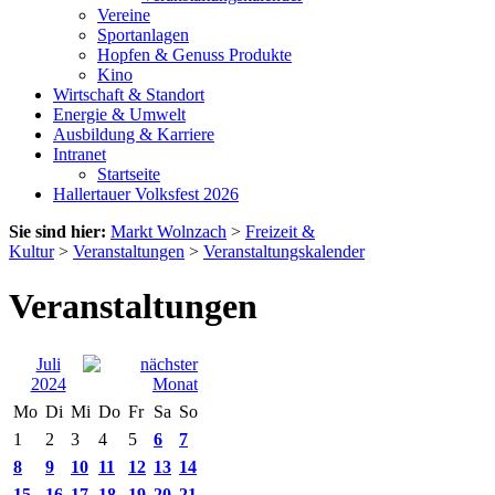
Vereine
Sportanlagen
Hopfen & Genuss Produkte
Kino
Wirtschaft & Standort
Energie & Umwelt
Ausbildung & Karriere
Intranet
Startseite
Hallertauer Volksfest 2026
Sie sind hier:
Markt Wolnzach
>
Freizeit &
Kultur
>
Veranstaltungen
>
Veranstaltungskalender
Veranstaltungen
Juli
2024
Mo
Di
Mi
Do
Fr
Sa
So
1
2
3
4
5
6
7
8
9
10
11
12
13
14
15
16
17
18
19
20
21