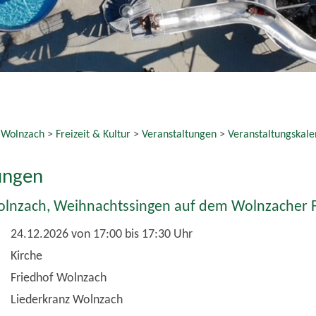
Liederkranz Wolnzach
ht
e Links
t Reader zum kostenlosen Download
 Termin als VCS-Kalenderdatei downloaden
 Termin als iCal-Kalenderdatei downloaden