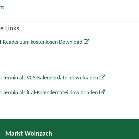
Markt Wolnzach
Rathaus
Marktplatz 1
85283 Wolnzach
08442 65-0
08442 65-34
info@wolnzach.de
www.wolnzach.de