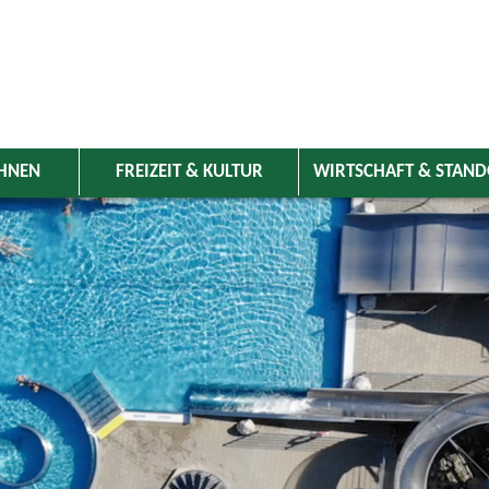
HNEN
FREIZEIT & KULTUR
WIRTSCHAFT & STAN
 Wolnzach
>
Freizeit & Kultur
>
Veranstaltungen
>
Veranstaltungskale
ungen
olnzach, Weihnachtssingen auf dem Wolnzacher 
24.12.2026 von 17:00
bis 17:30 Uhr
Kirche
Friedhof Wolnzach