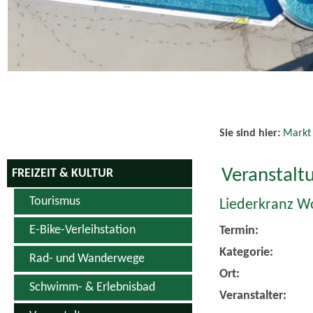
Schwimm- & Erlebnisbad
Veranstalter:
Veranstaltungen
zurück zur Übersic
Veranstaltungskalender
Vereine
Weiterführend
Sportanlagen
Adobe Acroba
Hopfen & Genuss Produkte
Downloads
Kino
Den gewählten
Den gewählten