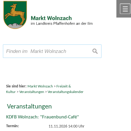
Zum Inhalt
,
zur Navigation
oder
zur Startseite
springen.
chließen
A
Schriftgröße
A
suchen
A
Sie sind hier:
Markt Wolnzach
>
Freizeit &
Kultur
>
Veranstaltungen
>
Veranstaltungskalender
Veranstaltungen
KDFB Wolnzach: "Frauenbund-Café"
Termin:
11.11.2026 14:00 Uhr