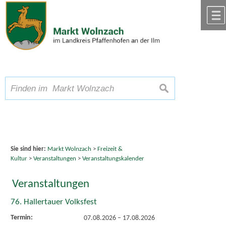
Zum Inhalt
,
zur Navigation
oder
zur Startseite
springen.
chließen
A
Schriftgröße
A
suchen
A
Sie sind hier:
Markt Wolnzach
>
Freizeit &
Kultur
>
Veranstaltungen
>
Veranstaltungskalender
Veranstaltungen
76. Hallertauer Volksfest
Termin:
07.08.2026
–
17.08.2026