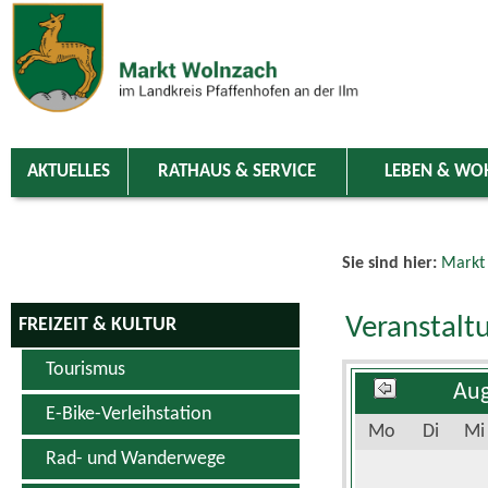
Zum Inhalt
,
zur Navigation
oder
zur Startseite
springen.
chließen
AKTUELLES
RATHAUS & SERVICE
LEBEN & WO
Sie sind hier:
Markt
Veranstalt
FREIZEIT & KULTUR
Tourismus
Aug
E-Bike-Verleihstation
Mo
Di
Mi
Rad- und Wanderwege
Schwimm- & Erlebnisbad
3
4
5