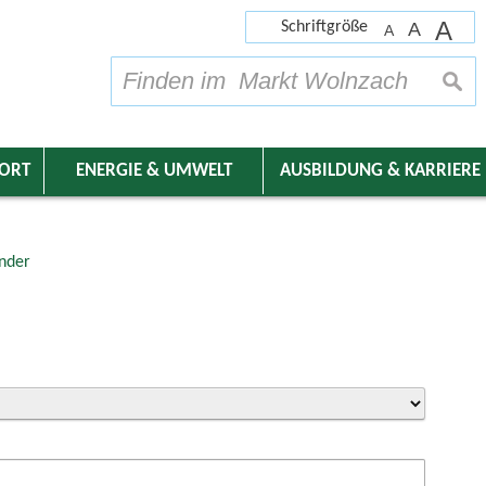
A
Schriftgröße
A
A
su
DORT
ENERGIE & UMWELT
AUSBILDUNG & KARRIERE
nder