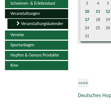
10
11
12
Veranstaltungen
17
18
19
Veranstaltungskalender
24
25
26
Vereine
31
Sportanlagen
Hopfen & Genuss Produkte
Kino
zurück
Deutsches Hop