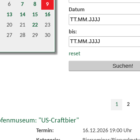
Datum
13
14
15
16
20
21
22
23
bis:
27
28
29
30
reset
1
2
fenmuseum: "US-Craftbier"
Termin:
16.12.2026 19:00 Uhr
Kategorie:
Bierseminar/Bierverkost