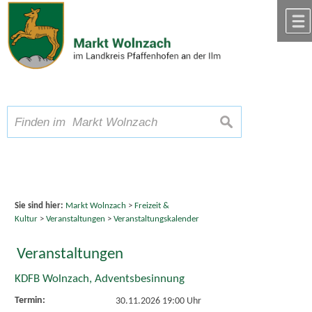
Zum Inhalt
,
zur Navigation
oder
zur Startseite
springen.
chließen
A
Schriftgröße
A
suchen
A
Sie sind hier:
Markt Wolnzach
>
Freizeit &
Kultur
>
Veranstaltungen
>
Veranstaltungskalender
Veranstaltungen
KDFB Wolnzach, Adventsbesinnung
Termin:
30.11.2026 19:00 Uhr