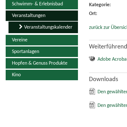
Schwimm- & Erlebnisbad
Kategorie:
Ort:
Veranstaltungen
Veranstaltungskalender
zurück zur Übersic
Vereine
Weiterführend
Sportanlagen
Adobe Acroba
Hopfen & Genuss Produkte
Kino
Downloads
Den gewählten
Den gewählten