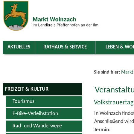
Zum Inhalt
,
zur Navigation
oder
zur Startseite
springen.
chließen
AKTUELLES
RATHAUS & SERVICE
LEBEN & WO
Sie sind hier:
Markt
Veranstalt
FREIZEIT & KULTUR
Tourismus
Volkstrauertag
In Wolnzach findet
E-Bike-Verleihstation
Anschließend wird
Rad- und Wanderwege
Termin: