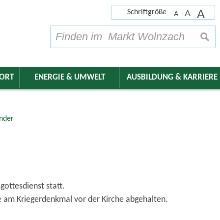
A
Schriftgröße
A
A
su
DORT
ENERGIE & UMWELT
AUSBILDUNG & KARRIERE
nder
gottesdienst statt.
e am Kriegerdenkmal vor der Kirche abgehalten.