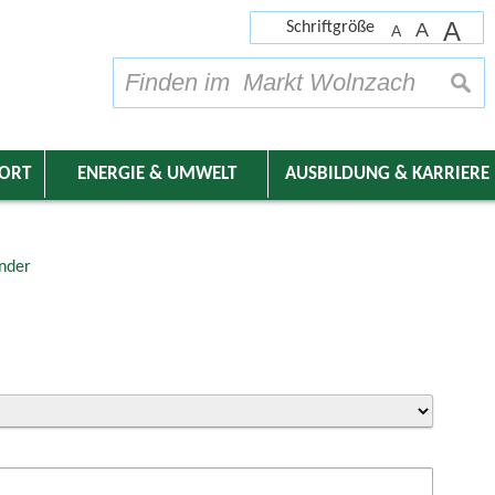
A
Schriftgröße
A
A
su
DORT
ENERGIE & UMWELT
AUSBILDUNG & KARRIERE
nder