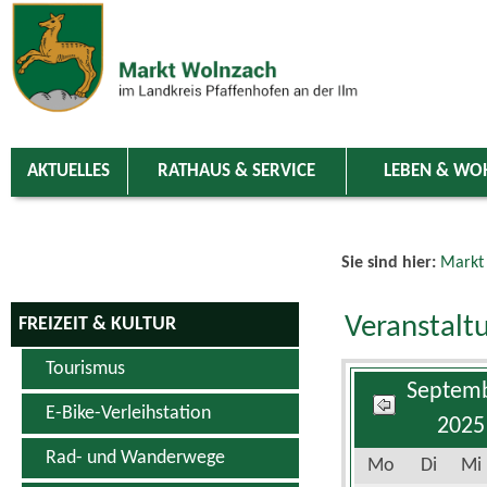
Zum Inhalt
,
zur Navigation
oder
zur Startseite
springen.
chließen
AKTUELLES
RATHAUS & SERVICE
LEBEN & WO
Sie sind hier:
Markt
Veranstalt
FREIZEIT & KULTUR
Tourismus
Septem
E-Bike-Verleihstation
2025
Rad- und Wanderwege
Mo
Di
Mi