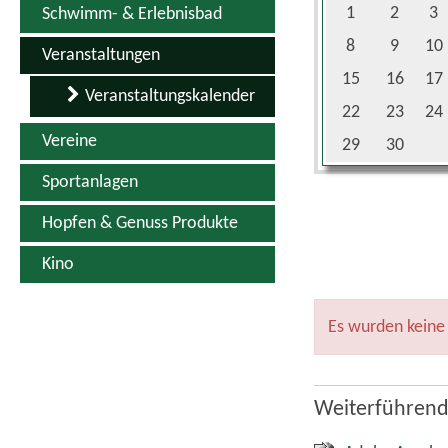
1
2
3
Schwimm- & Erlebnisbad
8
9
10
Veranstaltungen
15
16
17
Veranstaltungskalender
22
23
24
Vereine
29
30
Sportanlagen
Hopfen & Genuss Produkte
Kino
Es wurden keine
Weiterführend