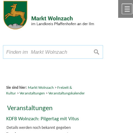
Zum Inhalt
,
zur Navigation
oder
zur Startseite
springen.
chließen
A
Schriftgröße
A
suchen
A
Sie sind hier:
Markt Wolnzach
>
Freizeit &
Kultur
>
Veranstaltungen
>
Veranstaltungskalender
Veranstaltungen
KDFB Wolnzach: Pilgertag mit Vitus
Details werden noch bekannt gegeben