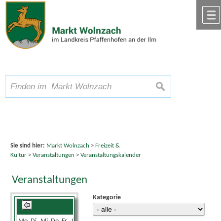
Zum Inhalt
,
zur Navigation
oder
zur Startseite
springen.
chließen
A
Schriftgröße
A
suchen
A
Sie sind hier:
Markt Wolnzach
>
Freizeit &
Kultur
>
Veranstaltungen
>
Veranstaltungskalender
Veranstaltungen
Kategorie
Juni 2026