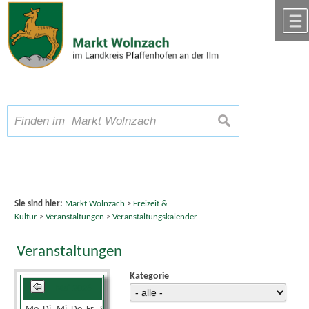
Zum Inhalt
,
zur Navigation
oder
zur Startseite
springen.
chließen
A
Schriftgröße
A
suchen
A
Sie sind hier:
Markt Wolnzach
>
Freizeit &
Kultur
>
Veranstaltungen
>
Veranstaltungskalender
Veranstaltungen
Kategorie
Mai 2026