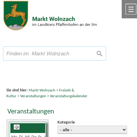
Zum Inhalt
,
zur Navigation
oder
zur Startseite
springen.
chließen
A
Schriftgröße
A
suchen
A
Sie sind hier:
Markt Wolnzach
>
Freizeit &
Kultur
>
Veranstaltungen
>
Veranstaltungskalender
Veranstaltungen
Kategorie
Juli 2025