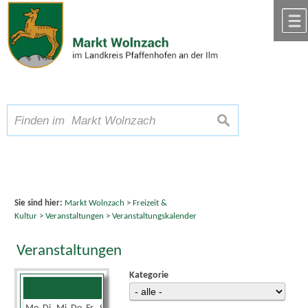
Zum Inhalt
,
zur Navigation
oder
zur Startseite
springen.
chließen
A
Schriftgröße
A
suchen
A
Sie sind hier:
Markt Wolnzach
>
Freizeit &
Kultur
>
Veranstaltungen
>
Veranstaltungskalender
Veranstaltungen
Kategorie
Juli 2024