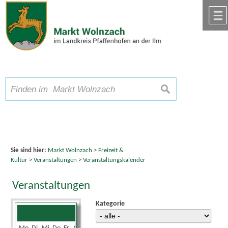
Zum Inhalt
,
zur Navigation
oder
zur Startseite
springen.
chließen
A
Schriftgröße
A
suchen
A
Sie sind hier:
Markt Wolnzach
>
Freizeit &
Kultur
>
Veranstaltungen
>
Veranstaltungskalender
Veranstaltungen
Kategorie
Juli 2024