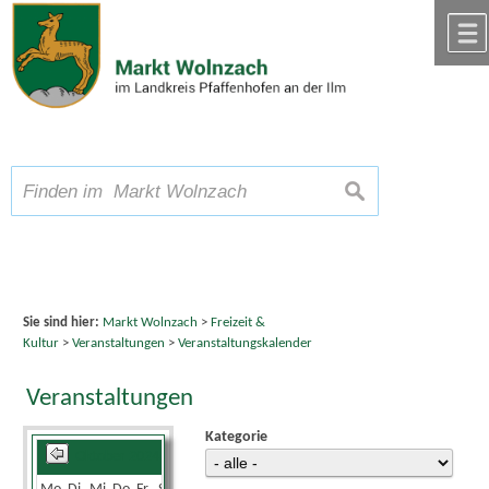
Zum Inhalt
,
zur Navigation
oder
zur Startseite
springen.
chließen
A
Schriftgröße
A
suchen
A
Sie sind hier:
Markt Wolnzach
>
Freizeit &
Kultur
>
Veranstaltungen
>
Veranstaltungskalender
Veranstaltungen
Kategorie
Oktober 2024