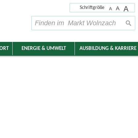
A
Schriftgröße
A
A
su
DORT
ENERGIE & UMWELT
AUSBILDUNG & KARRIERE
nder