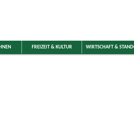
HNEN
FREIZEIT & KULTUR
WIRTSCHAFT & STAN
 Wolnzach
>
Freizeit & Kultur
>
Veranstaltungen
>
Veranstaltungskale
ungen
Kategorie
mber 2024
Do
Fr
Sa
So
Suchwort
1
2
3