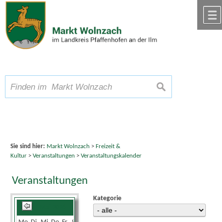
Zum Inhalt
,
zur Navigation
oder
zur Startseite
springen.
chließen
A
Schriftgröße
A
suchen
A
Sie sind hier:
Markt Wolnzach
>
Freizeit &
Kultur
>
Veranstaltungen
>
Veranstaltungskalender
Veranstaltungen
Kategorie
Mai 2026