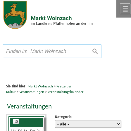
Zum Inhalt
,
zur Navigation
oder
zur Startseite
springen.
chließen
A
Schriftgröße
A
suchen
A
Sie sind hier:
Markt Wolnzach
>
Freizeit &
Kultur
>
Veranstaltungen
>
Veranstaltungskalender
Veranstaltungen
Kategorie
Juni 2026