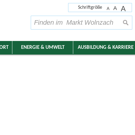
A
Schriftgröße
A
A
su
DORT
ENERGIE & UMWELT
AUSBILDUNG & KARRIERE
nder