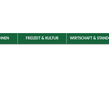
HNEN
FREIZEIT & KULTUR
WIRTSCHAFT & STAN
 Wolnzach
>
Freizeit & Kultur
>
Veranstaltungen
>
Veranstaltungskale
ungen
Kategorie
ai 2026
Do
Fr
Sa
So
Suchwort
1
2
3