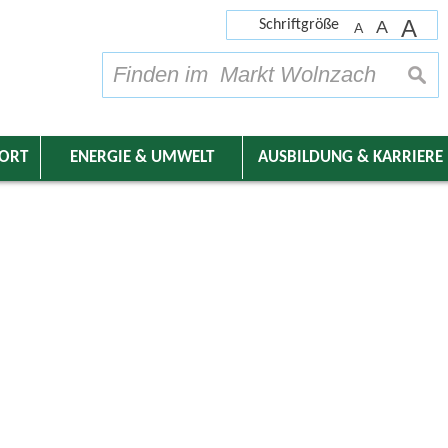
A
Schriftgröße
A
A
su
DORT
ENERGIE & UMWELT
AUSBILDUNG & KARRIERE
nder