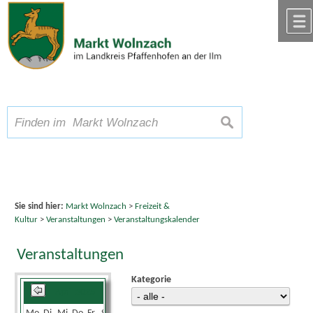
Zum Inhalt
,
zur Navigation
oder
zur Startseite
springen.
chließen
A
Schriftgröße
A
suchen
A
Sie sind hier:
Markt Wolnzach
>
Freizeit &
Kultur
>
Veranstaltungen
>
Veranstaltungskalender
Veranstaltungen
Kategorie
April 2025