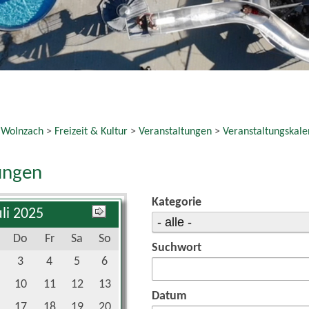
10
11
12
13
Datum
17
18
19
20
24
25
26
27
bis:
31
reset
 Veranstaltungen gefunden.
e Links