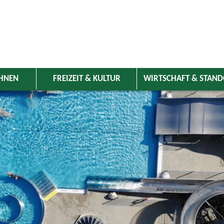
HNEN
FREIZEIT & KULTUR
WIRTSCHAFT & STAN
 Wolnzach
>
Freizeit & Kultur
>
Veranstaltungen
>
Veranstaltungskale
ungen
Kategorie
uli 2025
Do
Fr
Sa
So
Suchwort
3
4
5
6