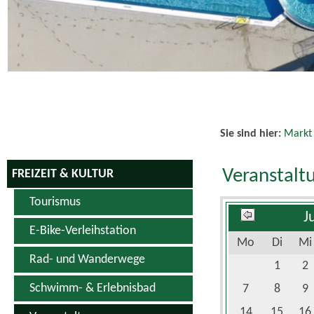
Schwimm- & Erlebnisbad
7
8
9
14
15
16
Veranstaltungen
21
22
23
Veranstaltungskalender
28
29
30
Vereine
Sportanlagen
Hopfen & Genuss Produkte
Kino
Es wurden keine
Weiterführend