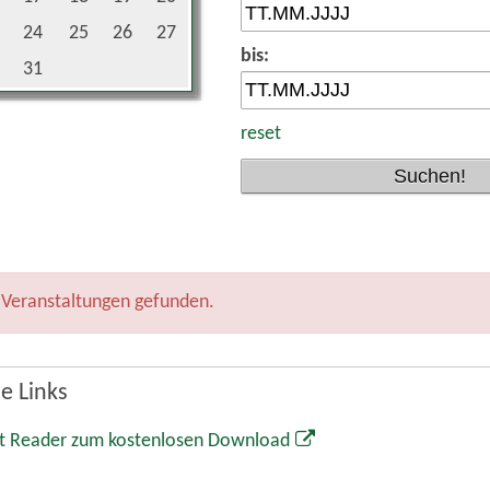
t Reader zum kostenlosen Download
Markt Wolnzach
Rathaus
Marktplatz 1
85283 Wolnzach
08442 65-0
08442 65-34
info@wolnzach.de
www.wolnzach.de