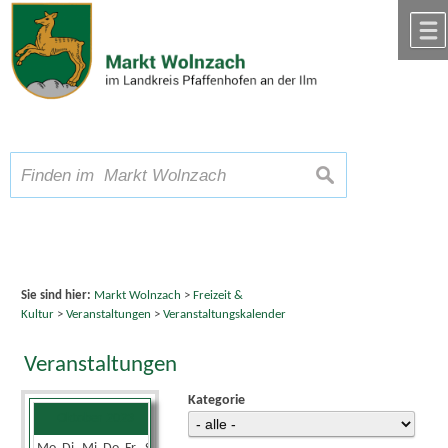
Zum Inhalt
,
zur Navigation
oder
zur Startseite
springen.
chließen
A
Schriftgröße
A
suchen
A
Sie sind hier:
Markt Wolnzach
>
Freizeit &
Kultur
>
Veranstaltungen
>
Veranstaltungskalender
Veranstaltungen
Kategorie
Oktober 2023