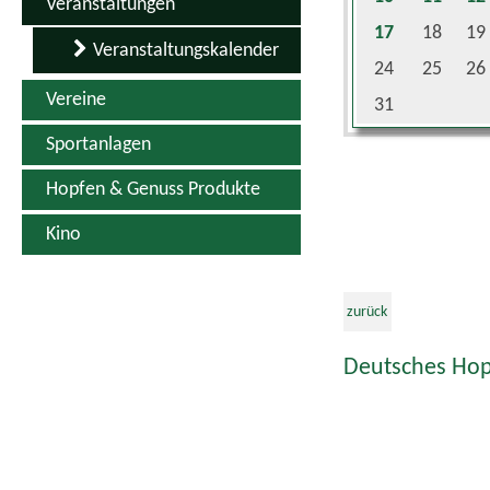
Veranstaltungen
17
18
19
Veranstaltungskalender
24
25
26
Vereine
31
Sportanlagen
Hopfen & Genuss Produkte
Kino
zurück
Deutsches Hop