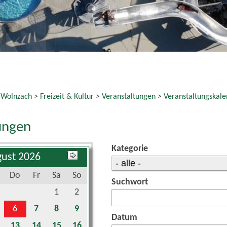
 Wolnzach
>
Freizeit & Kultur
>
Veranstaltungen
>
Veranstaltungskale
ungen
Kategorie
ust 2026
Do
Fr
Sa
So
Suchwort
1
2
6
7
8
9
Datum
13
14
15
16