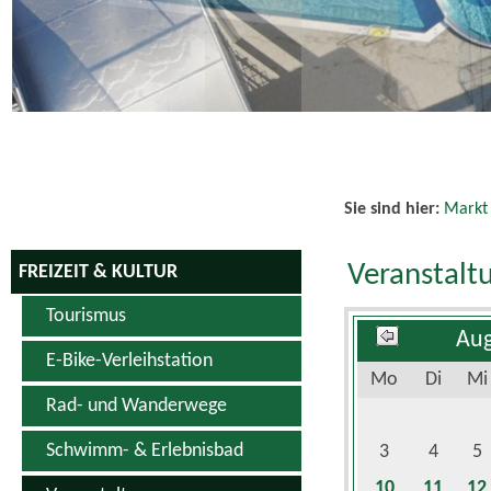
Sie sind hier:
Markt
Veranstalt
FREIZEIT & KULTUR
Tourismus
Aug
E-Bike-Verleihstation
Mo
Di
Mi
Rad- und Wanderwege
Schwimm- & Erlebnisbad
3
4
5
10
11
12