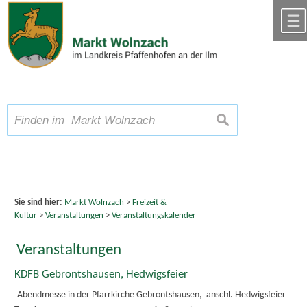
Zum Inhalt
,
zur Navigation
oder
zur Startseite
springen.
chließen
A
Schriftgröße
A
suchen
A
Sie sind hier:
Markt Wolnzach
>
Freizeit &
Kultur
>
Veranstaltungen
>
Veranstaltungskalender
Veranstaltungen
KDFB Gebrontshausen, Hedwigsfeier
Abendmesse in der Pfarrkirche Gebrontshausen, anschl. Hedwigsfeier