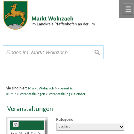
Zum Inhalt
,
zur Navigation
oder
zur Startseite
springen.
chließen
A
Schriftgröße
A
suchen
A
Sie sind hier:
Markt Wolnzach
>
Freizeit &
Kultur
>
Veranstaltungen
>
Veranstaltungskalender
Veranstaltungen
Kategorie
Oktober 2025