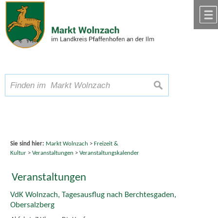
Zum Inhalt
,
zur Navigation
oder
zur Startseite
springen.
chließen
A
Schriftgröße
A
suchen
A
Sie sind hier:
Markt Wolnzach
>
Freizeit &
Kultur
>
Veranstaltungen
>
Veranstaltungskalender
Veranstaltungen
VdK Wolnzach, Tagesausflug nach Berchtesgaden,
Obersalzberg