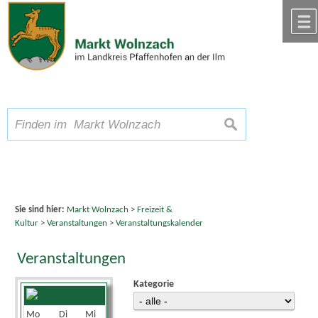
Zum Inhalt
,
zur Navigation
oder
zur Startseite
springen.
chließen
A
Schriftgröße
A
suchen
A
Sie sind hier:
Markt Wolnzach
>
Freizeit &
Kultur
>
Veranstaltungen
>
Veranstaltungskalender
Veranstaltungen
Kategorie
August 2026
Mo
Di
Mi
Do
Fr
Sa
So