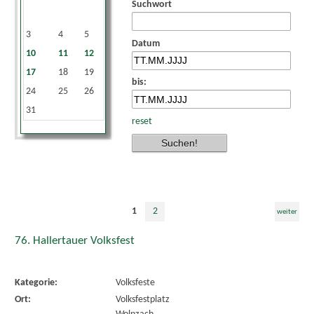
Suchwort
1
2
3
4
5
6
7
8
9
Datum
10
11
12
13
14
15
16
17
18
19
20
21
22
23
bis:
24
25
26
27
28
29
30
31
reset
1
2
weiter
76. Hallertauer Volksfest
Kategorie:
Volksfeste
Ort:
Volksfestplatz