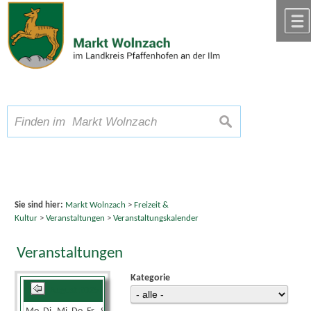
Zum Inhalt
,
zur Navigation
oder
zur Startseite
springen.
chließen
A
Schriftgröße
A
suchen
A
Sie sind hier:
Markt Wolnzach
>
Freizeit &
Kultur
>
Veranstaltungen
>
Veranstaltungskalender
Veranstaltungen
Kategorie
August 2025